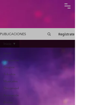
Regístrate
PUBLICACIONES
Inicio
Inicio
Orquestas
Grupos
Tributos
Musicales
Discomovil
Animación
Bodas