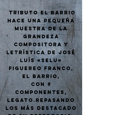
Tributo El Barrio
hace una pequeña
muestra de la
grandeza
compositora y
letrística de José
Luís «Selu»
Figuereo Franco,
El Barrio,
Con 9
componentes,
LegaT
o.repasando
los más destacado