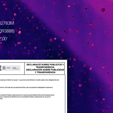
002783M
393888)
'00'